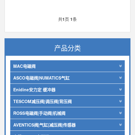
共
1
页
1
条
产品分类
MAC电磁阀
ASCO电磁阀|NUMATICS气缸
Enidine安力定 缓冲器
TESCOM减压阀|调压阀|背压阀
ROSS电磁阀|手动阀|机械阀
AVENTICS阀|气缸|减压阀|传感器